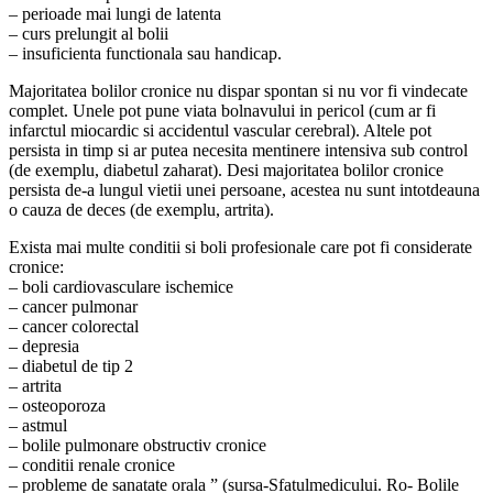
– perioade mai lungi de latenta
– curs prelungit al bolii
– insuficienta functionala sau handicap.
Majoritatea bolilor cronice nu dispar spontan si nu vor fi vindecate
complet. Unele pot pune viata bolnavului in pericol (cum ar fi
infarctul miocardic si accidentul vascular cerebral). Altele pot
persista in timp si ar putea necesita mentinere intensiva sub control
(de exemplu, diabetul zaharat). Desi majoritatea bolilor cronice
persista de-a lungul vietii unei persoane, acestea nu sunt intotdeauna
o cauza de deces (de exemplu, artrita).
Exista mai multe conditii si boli profesionale care pot fi considerate
cronice:
– boli cardiovasculare ischemice
– cancer pulmonar
– cancer colorectal
– depresia
– diabetul de tip 2
– artrita
– osteoporoza
– astmul
– bolile pulmonare obstructiv cronice
– conditii renale cronice
– probleme de sanatate orala ” (sursa-Sfatulmedicului. Ro- Bolile