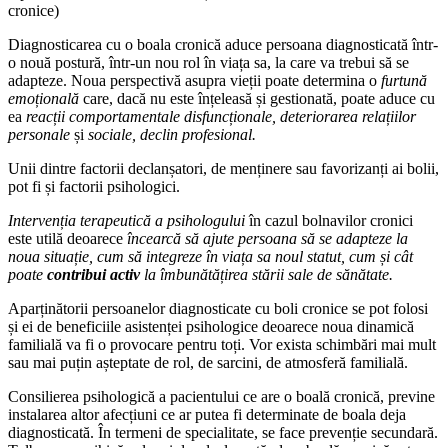
cronice)
Diagnosticarea cu o boala cronică aduce persoana diagnosticată într-
o nouă postură, într-un nou rol în viața sa, la care va trebui să se
adapteze. Noua perspectivă asupra vieții poate determina o
furtună
emoțională
care, dacă nu este înțeleasă și gestionată, poate aduce cu
ea
reacții comportamentale disfuncționale, deteriorarea relațiilor
personale
și
sociale, declin profesional.
Unii dintre factorii declanșatori, de menținere sau favorizanți ai bolii,
pot fi și factorii psihologici.
Intervenția terapeutică a psihologului
în cazul bolnavilor cronici
este utilă deoarece
încearcă să ajute persoana să se adapteze la
noua situație, cum să integreze în viața sa noul statut, cum și cât
poate
contribui activ
la îmbunătățirea stării sale de sănătate.
Aparținătorii persoanelor diagnosticate cu boli cronice se pot folosi
și ei de beneficiile asistenței psihologice deoarece noua dinamică
familială va fi o provocare pentru toți. Vor exista schimbări mai mult
sau mai puțin așteptate de rol, de sarcini, de atmosferă familială.
Consilierea psihologică a pacientului ce are o boală cronică, previne
instalarea altor afecțiuni ce ar putea fi determinate de boala deja
diagnosticată. În termeni de specialitate, se face prevenție secundară.