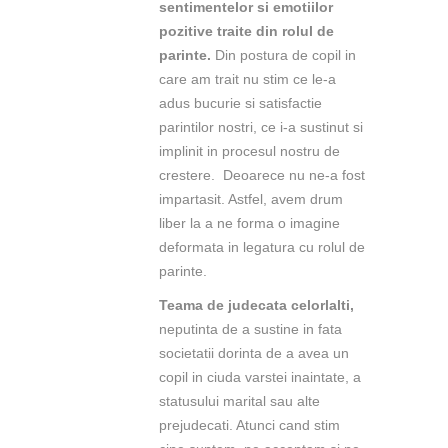
sentimentelor si emotiilor
pozitive traite din rolul de
parinte.
Din postura de copil in
care am trait nu stim ce le-a
adus bucurie si satisfactie
parintilor nostri, ce i-a sustinut si
implinit in procesul nostru de
crestere. Deoarece nu ne-a fost
impartasit. Astfel, avem drum
liber la a ne forma o imagine
deformata in legatura cu rolul de
parinte.
Teama de judecata celorlalti,
neputinta de a sustine in fata
societatii dorinta de a avea un
copil in ciuda varstei inaintate, a
statusului marital sau alte
prejudecati. Atunci cand stim