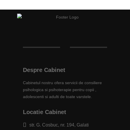
Despre Cabinet
Cabinetul nostru ofera servicii de consiliere
psihologica si psihoterapie pentru copii ,
adolescenti si adulti de toate varstele.
Locatie Cabinet
str. G. Cosbuc, nr. 194, Galati