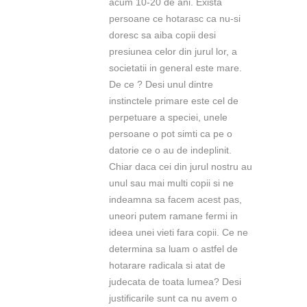
acum 10-20 de ani. Exista
persoane ce hotarasc ca nu-si
doresc sa aiba copii desi
presiunea celor din jurul lor, a
societatii in general este mare.
De ce ? Desi unul dintre
instinctele primare este cel de
perpetuare a speciei, unele
persoane o pot simti ca pe o
datorie ce o au de indeplinit.
Chiar daca cei din jurul nostru au
unul sau mai multi copii si ne
indeamna sa facem acest pas,
uneori putem ramane fermi in
ideea unei vieti fara copii. Ce ne
determina sa luam o astfel de
hotarare radicala si atat de
judecata de toata lumea? Desi
justificarile sunt ca nu avem o