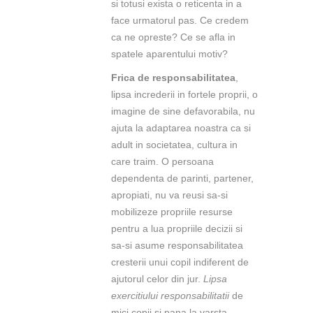
si totusi exista o reticenta in a
face urmatorul pas. Ce credem
ca ne opreste? Ce se afla in
spatele aparentului motiv?
Frica de responsabilitatea
,
lipsa increderii in fortele proprii, o
imagine de sine defavorabila, nu
ajuta la adaptarea noastra ca si
adult in societatea, cultura in
care traim. O persoana
dependenta de parinti, partener,
apropiati, nu va reusi sa-si
mobilizeze propriile resurse
pentru a lua propriile decizii si
sa-si asume responsabilitatea
cresterii unui copil indiferent de
ajutorul celor din jur.
Lipsa
exercitiului responsabilitatii
de
mici copii si pana la varsta