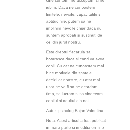
cine suntem, ne acceptam si ne
iubim. Daca ne cunoastem
limitele, nevoile, capacitatile si
aptitudinile, putem sa ne
implinim nevoile chiar daca nu
suntem aprobati si sustinuti de
cei din jurul nostru.
Este dreptul fiecaruia sa
hotarasca daca si cand va avea
copii. Cu cat ne cunoastem mai
bine motivele din spatele
deciziilor noastre, cu atat mai
usor ne va fi sa ne acordam
timp, sa lucram si sa vindecam
copilul si adultul din noi.
Autor: psiholog Bajan Valentina
Nota: Acest articol a fost publicat
in mare parte si in editia on-line